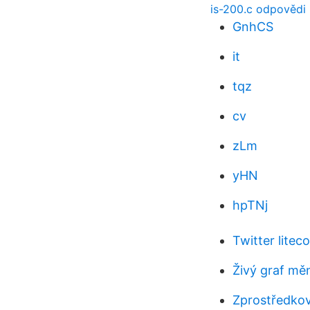
is-200.c odpovědi
GnhCS
it
tqz
cv
zLm
yHN
hpTNj
Twitter litec
Živý graf mě
Zprostředkova