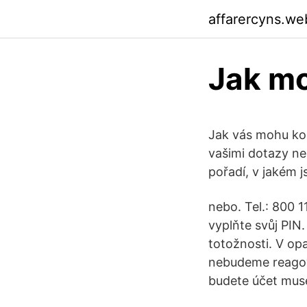
affarercyns.we
Jak mo
Jak vás mohu kon
vašimi dotazy n
pořadí, v jakém 
nebo. Tel.: 800
vyplňte svůj PIN
totožnosti. V op
nebudeme reagova
budete účet muset