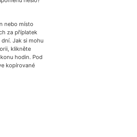
zapomenu heslo?
ín nebo místo
ch za příplatek
 dní. Jak si mohu
rii, klikněte
 ikonu hodin. Pod
ve kopírované