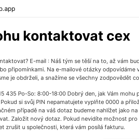
b.app
hu kontaktovat cex
taktovat? E-mail : Náš tým se těší na to, až vám b
ebo připomínkami. Na e-mailové otázky odpovídáme 
jsme je obdrželi, a snažíme se všechny zodpovědět co
 115 435 Po-So: 8:00-18:00 Dobrý den, jak Vám mohu
. Pokud si svůj PIN nepamatujete vyplňte 0000 a přilo
ačném případě na váš dotaz budeme nahlížet jako na
t. Založit nový dotaz. Pokud nevidíte možnost pro 
 zrušit u společnosti, která vám posílá fakturu.