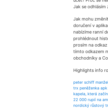
účet? Proč se n
Jak se odhlásím 
Jak mohu změnit 
doručení v aplik
nabízíme ranní d
prohlédnout histo
prosím na odkaz n
tímto odkazem mů
obchodníky a Co
Highlights info 
peter schiff manže
trx peněženka apk
kapela, která začín
22 000 rupií na am
nordický růstový t