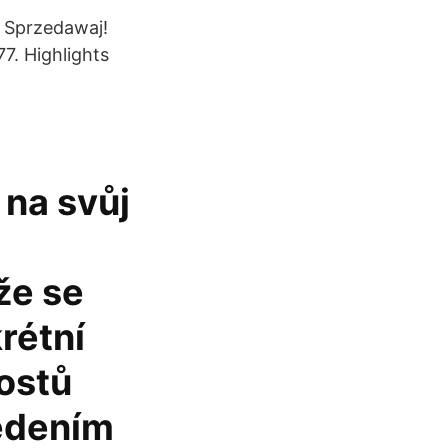
j, Sprzedawaj!
7. Highlights
 na svůj
,
že se
rétní
hostů
edením