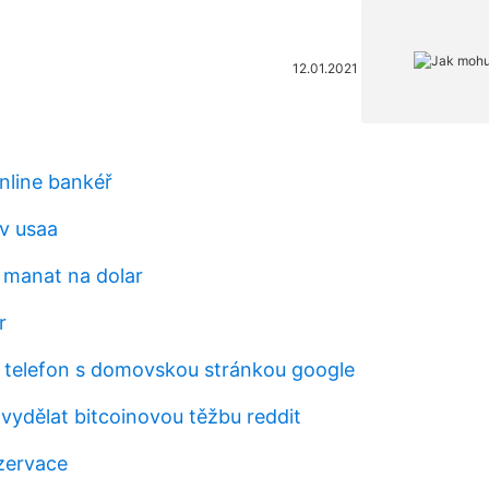
12.01.2021
nline bankéř
v usaa
i manat na dolar
r
e telefon s domovskou stránkou google
 vydělat bitcoinovou těžbu reddit
zervace