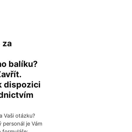
 za
o balíku?
avřít.
k dispozici
dnictvím
a Vaši otázku?
ý personál je Vám
 formuláře: