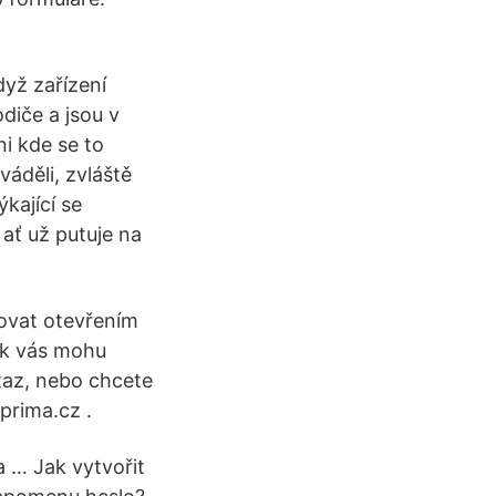
dyž zařízení
diče a jsou v
i kde se to
váděli, zvláště
kající se
ať už putuje na
tovat otevřením
ak vás mohu
taz, nebo chcete
prima.cz .
 … Jak vytvořit