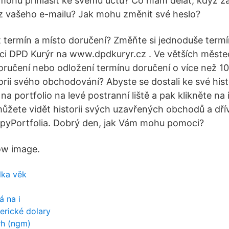
emohu přihlásit ke svému účtu? Co mám dělat, když 
z vašeho e-mailu? Jak mohu změnit své heslo?
termín a místo doručení? Změňte si jednoduše term
aci DPD Kurýr na www.dpdkuryr.cz . Ve větších měste
oručení nebo odložení termínu doručení o více než 10
rii svého obchodování? Abyste se dostali ke své histo
a portfolio na levé postranní liště a pak klikněte na
žete vidět historii svých uzavřených obchodů a dří
pyPortfolia. Dobrý den, jak Vám mohu pomoci?
row image.
lka věk
á na i
erické dolary
rh (ngm)