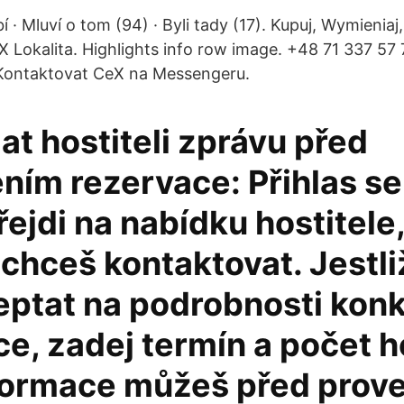
bí · Mluví o tom (94) · Byli tady (17). Kupuj, Wymienia
 Lokalita. Highlights info row image. +48 71 337 57 7
 Kontaktovat CeX na Messengeru.
at hostiteli zprávu před
ním rezervace: Přihlas se
řejdi na nabídku hostitele
chceš kontaktovat. Jestli
eptat na podrobnosti konk
e, zadej termín a počet 
nformace můžeš před prov