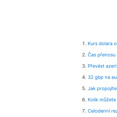
Kurs dolara o
Čas přenosu 
Převést azer
32 gbp na eu
Jak propojít
Kolik můžete
Celodenní re