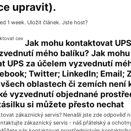
e upravit).
ed 1 week. Uložit článek. Jste host?
Jak mohu kontaktovat UPS
zvednutí mého balíku? Jak mohu
at UPS za účelem vyzvednutí méh
ebook; Twitter; LinkedIn; Email; Z
 všech oblastech či zemích není 
ké vyzvednutí objednané prostře
ásilku si můžete přesto nechat
ovat zákaznický servis? Nenašli jste zde odpověď n
taktujte zákaznický servis - náš přátelský a ochotn
. Můžete nás kontaktovat prostřednictvím kontaktního