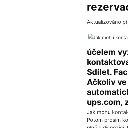
rezervac
Aktualizováno př
účelem vy
kontaktov
Sdílet. Fac
Ačkoliv ve
automatic
ups.com, z
Jak mohu kontakt
Potom prosím kon
plně k dispozici