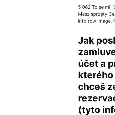
5 062 To se mi lí
Masz sprzęty CeX
info row image.
Jak posl
zamluve
účet a p
kterého 
chceš z
rezervac
(tyto i