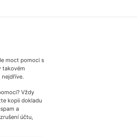
ude moct pomoci s
v takovém
 nejdříve.
 pomoci? Vždy
žte kopii dokladu
 spam a
zrušení účtu,