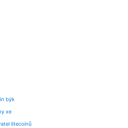
oin býk
ny xe
tel litecoinů