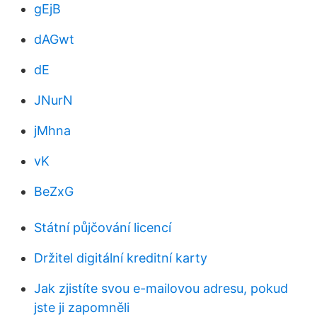
gEjB
dAGwt
dE
JNurN
jMhna
vK
BeZxG
Státní půjčování licencí
Držitel digitální kreditní karty
Jak zjistíte svou e-mailovou adresu, pokud
jste ji zapomněli