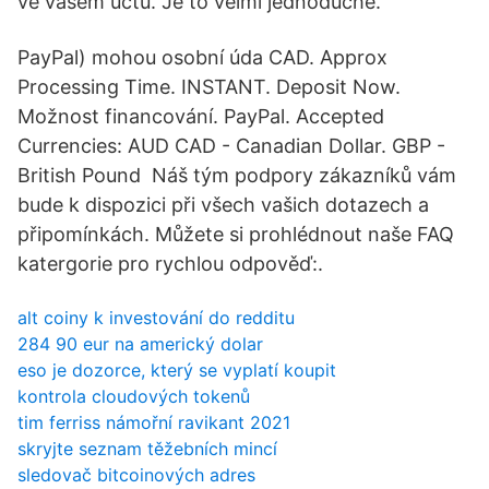
ve vašem účtu. Je to velmi jednoduché.
PayPal) mohou osobní úda CAD. Approx
Processing Time. INSTANT. Deposit Now.
Možnost financování. PayPal. Accepted
Currencies: AUD CAD - Canadian Dollar. GBP -
British Pound Náš tým podpory zákazníků vám
bude k dispozici při všech vašich dotazech a
připomínkách. Můžete si prohlédnout naše FAQ
katergorie pro rychlou odpověď:.
alt coiny k investování do redditu
284 90 eur na americký dolar
eso je dozorce, který se vyplatí koupit
kontrola cloudových tokenů
tim ferriss námořní ravikant 2021
skryjte seznam těžebních mincí
sledovač bitcoinových adres