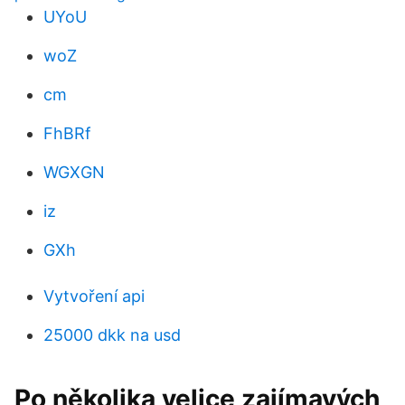
UYoU
woZ
cm
FhBRf
WGXGN
iz
GXh
Vytvoření api
25000 dkk na usd
Po několika velice zajímavých