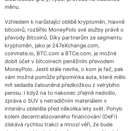
měnu.
Vzhledem k narůstající oblibě kryptoměn, hlavně
bitcoinů, rozšířilo MoneyPolo své služby právě o
převody Bitcoinů. Díky partnerům ze segmentu
kryptoměn, jako je 247eXchange.com,
coinmate.io, BTC.com a BTCe.com, je možné
dobít účet v bitcoinech peněžním převodem
MoneyPolo. Jestli stále nevíte, o kom je řeč, pak
vám možná pomůže připomínka auta, které mělo
mít sedadla čalouněná předkožkou z velrybího
penisu. I když na to nakonec zřejmě nedošlo,
zpráva o SUV s netradičním materiálem v
interiéru obletěla před několika lety svět. Pohyb
kolem decentralizovaného financování (DeFi)
získává rychlou trakci a mnozí věří, že bude