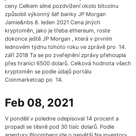
ceny Celkem silné pozdvižení okolo bitcoinu
způsobil výkonný šéf banky JP Morgan
Jamie&nbs 8. leden 2021 Cena jiných
kryptoměn, jako je třeba ethereum, roste
dokonce ještě JP Morgan , která v prvním
lednovém týdnu tohoto roku ve zprávě pro 14.
září 2018 Ta se po zveřejnění zprávy přehoupla
přes hranici 6500 dolarů. Celková hodnota všech
kryptoměn se podle údajů portálu
Coinmarketcap po 14.
Feb 08, 2021
V pondělí v poledne odepisoval 14 procent a
propadl se těsně pod 30 tisíc dolarů. Podle
agentury Bloomberg jde o největší Na investory