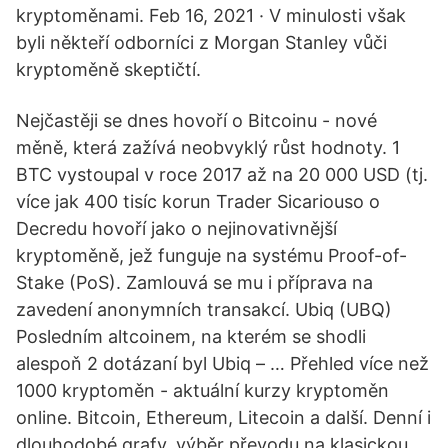
kryptoměnami. Feb 16, 2021 · V minulosti však
byli někteří odborníci z Morgan Stanley vůči
kryptoměně skeptičtí.
Nejčastěji se dnes hovoří o Bitcoinu - nové
měně, která zažívá neobvyklý růst hodnoty. 1
BTC vystoupal v roce 2017 až na 20 000 USD (tj.
více jak 400 tisíc korun Trader Sicariouso o
Decredu hovoří jako o nejinovativnější
kryptoměně, jež funguje na systému Proof-of-
Stake (PoS). Zamlouvá se mu i příprava na
zavedení anonymních transakcí. Ubiq (UBQ)
Posledním altcoinem, na kterém se shodli
alespoň 2 dotázaní byl Ubiq – … Přehled více než
1000 kryptoměn - aktuální kurzy kryptoměn
online. Bitcoin, Ethereum, Litecoin a další. Denní i
dlouhodobé grafy, výběr převodu na klasickou