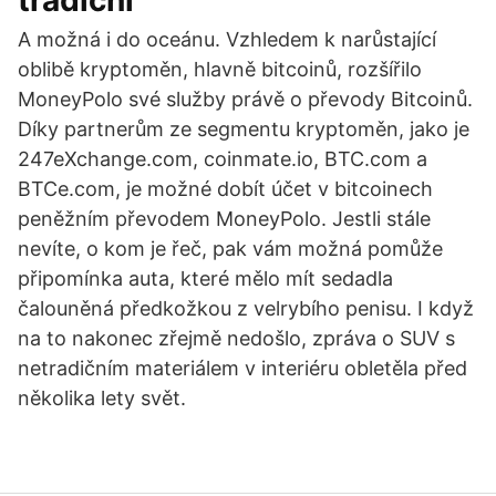
tradiční
A možná i do oceánu. Vzhledem k narůstající
oblibě kryptoměn, hlavně bitcoinů, rozšířilo
MoneyPolo své služby právě o převody Bitcoinů.
Díky partnerům ze segmentu kryptoměn, jako je
247eXchange.com, coinmate.io, BTC.com a
BTCe.com, je možné dobít účet v bitcoinech
peněžním převodem MoneyPolo. Jestli stále
nevíte, o kom je řeč, pak vám možná pomůže
připomínka auta, které mělo mít sedadla
čalouněná předkožkou z velrybího penisu. I když
na to nakonec zřejmě nedošlo, zpráva o SUV s
netradičním materiálem v interiéru obletěla před
několika lety svět.