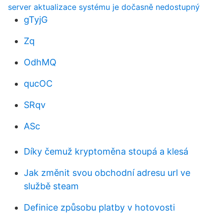
server aktualizace systému je dočasně nedostupný
gTyjG
Zq
OdhMQ
qucOC
SRqv
ASc
Díky čemuž kryptoměna stoupá a klesá
Jak změnit svou obchodní adresu url ve
službě steam
Definice způsobu platby v hotovosti