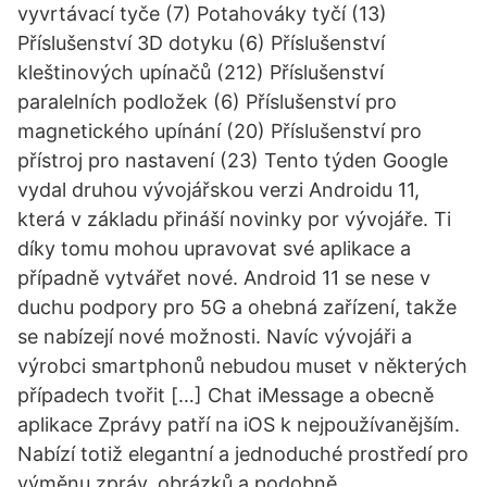
vyvrtávací tyče (7) Potahováky tyčí (13)
Příslušenství 3D dotyku (6) Příslušenství
kleštinových upínačů (212) Příslušenství
paralelních podložek (6) Příslušenství pro
magnetického upínání (20) Příslušenství pro
přístroj pro nastavení (23) Tento týden Google
vydal druhou vývojářskou verzi Androidu 11,
která v základu přináší novinky por vývojáře. Ti
díky tomu mohou upravovat své aplikace a
případně vytvářet nové. Android 11 se nese v
duchu podpory pro 5G a ohebná zařízení, takže
se nabízejí nové možnosti. Navíc vývojáři a
výrobci smartphonů nebudou muset v některých
případech tvořit […] Chat iMessage a obecně
aplikace Zprávy patří na iOS k nejpoužívanějším.
Nabízí totiž elegantní a jednoduché prostředí pro
výměnu zpráv, obrázků a podobně.