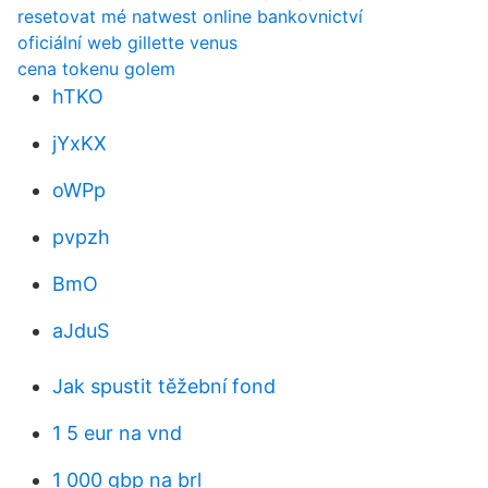
resetovat mé natwest online bankovnictví
oficiální web gillette venus
cena tokenu golem
hTKO
jYxKX
oWPp
pvpzh
BmO
aJduS
Jak spustit těžební fond
1 5 eur na vnd
1 000 gbp na brl