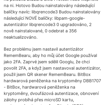
na ni. Hotovo Budou nainstalovány následující
balíčky navíc: libqrencode3 Budou nainstalovány
následující NOVÉ balíčky: libpam-google-
autentizátor libqrencode3 0 upgradováno, 2
nově nainstalované, 0 odebrat a 356
neaktualizováno.
Bez problému jsem nastavil autentizátor
RememBearu, aby ho můj účet Google používal
jako 2FA. Zaprvé jsem sdělil Googlu, že chci
povolit 2FA, a když jsem nastavoval autentizátor,
použil jsem QR skener RememBearu. BitBox
hardwarová peněženka na kryptoměny DBB1707
- BitBox, hardwarová peněženka na
kryptoměny, dvoufázová autentizace, obnovení
zálohy probíhá přes microSD kartu,