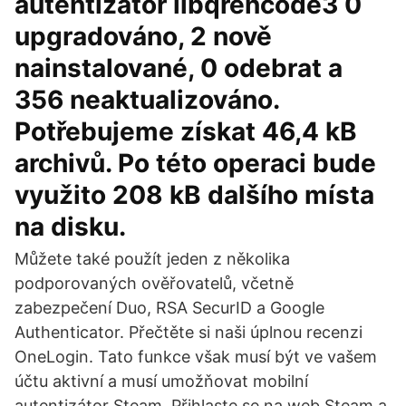
autentizátor libqrencode3 0
upgradováno, 2 nově
nainstalované, 0 odebrat a
356 neaktualizováno.
Potřebujeme získat 46,4 kB
archivů. Po této operaci bude
využito 208 kB dalšího místa
na disku.
Můžete také použít jeden z několika
podporovaných ověřovatelů, včetně
zabezpečení Duo, RSA SecurID a Google
Authenticator. Přečtěte si naši úplnou recenzi
OneLogin. Tato funkce však musí být ve vašem
účtu aktivní a musí umožňovat mobilní
autentizátor Steam. Přihlaste se na web Steam a