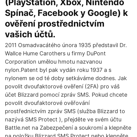
(PlayStation, Xbox, Nintendo
Spínač, Facebook y Google) k
ověření prostřednictvím
vašich účtů.
2011 Osmadvacátého února 1935 představil Dr.
Wallce Hume Carothers u firmy DuPont
Corporation umělou hmotu nazvanou
nylon.Patent byl pak vydán roku 1937 a s
nylonem se od té doby setkáváme dodnes. Jak
povolit dvoufaktorové ověření (2FA) pro váš
účet Blizzard pomocí zpráv SMS. Pokud chcete
povolit dvoufaktorové ověřování
prostřednictvím zpráv SMS (služba Blizzard to
nazývá SMS Protect ), přejděte ve svém účtu
Battle.net na Zabezpečení a soukromí a klepněte
na položku Blizzard SMS Protect nebo klepněte