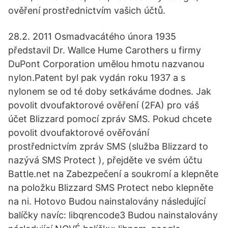
ověření prostřednictvím vašich účtů.
28.2. 2011 Osmadvacátého února 1935
představil Dr. Wallce Hume Carothers u firmy
DuPont Corporation umělou hmotu nazvanou
nylon.Patent byl pak vydán roku 1937 a s
nylonem se od té doby setkáváme dodnes. Jak
povolit dvoufaktorové ověření (2FA) pro váš
účet Blizzard pomocí zpráv SMS. Pokud chcete
povolit dvoufaktorové ověřování
prostřednictvím zpráv SMS (služba Blizzard to
nazývá SMS Protect ), přejděte ve svém účtu
Battle.net na Zabezpečení a soukromí a klepněte
na položku Blizzard SMS Protect nebo klepněte
na ni. Hotovo Budou nainstalovány následující
balíčky navíc: libqrencode3 Budou nainstalovány