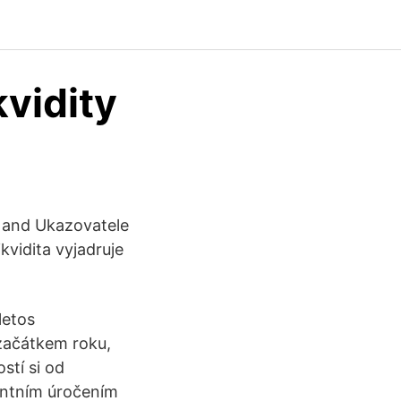
kvidity
al and Ukazovatele
ikvidita vyjadruje
letos
 začátkem roku,
stí si od
centním úročením