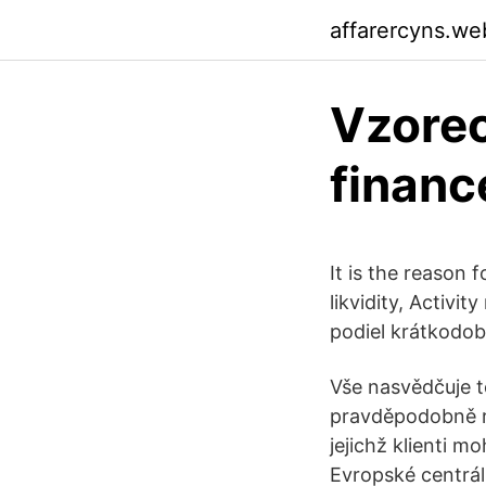
affarercyns.we
Vzorec
financ
It is the reason 
likvidity, Activit
podiel krátkodo
Vše nasvědčuje t
pravděpodobně rů
jejichž klienti m
Evropské centrál