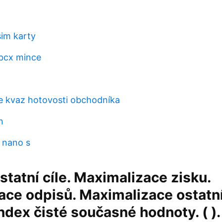
sim karty
bcx mince
e kvaz hotovosti obchodníka
n
 nano s
Ostatní cíle. Maximalizace zisku.
ace odpisů. Maximalizace ostatn
ndex čisté současné hodnoty. ( ). (