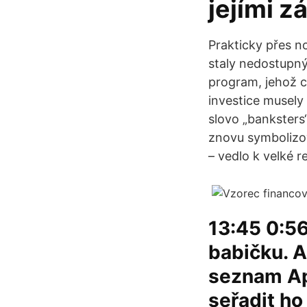
jejími z
Prakticky přes n
staly nedostupný
program, jehož c
investice musely
slovo „banksters“
znovu symbolizov
– vedlo k velké r
13:45 0:56
babičku. A
seznam Ap
seřadit ho