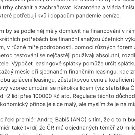
í trhy chránit a zachraňovat. Karanténa a Vláda finiš
 které potřebují kvůli dopadům pandemie peníze.
rem by se podle něj měly domluvit na financování v rá
nkrétních potřebách lze finanční analýzu účetních vý
, v různé míře podrobnosti, pomocí různých forem 
etod testování se nejčastěji používají absolutní, rozdí
le. Výpočet leasingové splátky pomůže určit splátku
každý měsíc při sjednaném finančním leasingu, kde 
dobu splácení leasingu, zůstatkovou cenu a koeficient
ový vzorec umožnil se několika lidem (viz statistika 
 -2 lidi přes 100000 Kč atd. Regulace těchto důchod
onomický přínos je sice malý, ale myslím že je na míst
to řekl premiér Andrej Babiš (ANO) s tím, že o tom bu
emiér také tvrdí, že ČR má objednaných téměř 20 mili