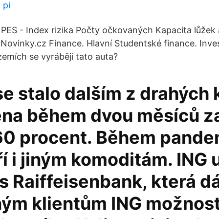
 pi
PES - Index rizika Počty očkovaných Kapacita lůžek 
Novinky.cz Finance. Hlavní Studentské finance. Inves
zemích se vyrábějí tato auta?
se stalo dalším z drahých 
ena během dvou měsíců za
160 procent. Během pande
í i jiným komoditám. ING 
s Raiffeisenbank, která d
ým klientům ING možnost 