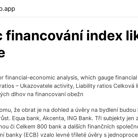
b.app
 financování index li
e
for financial-economic analysis, which gauge financi
y ratios – Ukazovatele activity, Liability ratios Celková l
bých dlhov na financovaní obežn
omu, že obrat je na dohled a úvěry na bydlení budou 
st. Equa bank, Akcenta, ING Bank. Tři subjekty jen
ohou či Celkem 800 bank a dalších finančních společno
ní banky (ECB) vzalo levné tříleté úvěry s jednopro