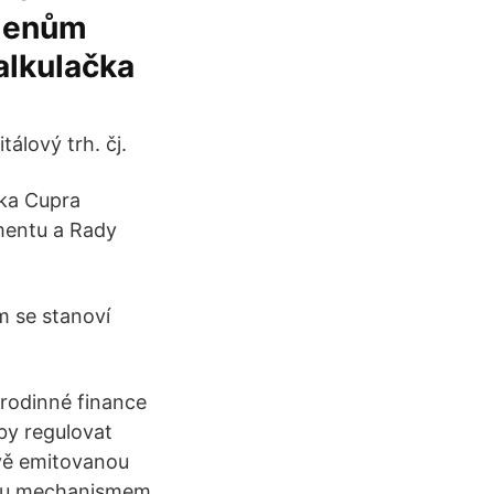
členům
alkulačka
tálový trh. čj.
čka Cupra
mentu a Rady
m se stanoví
 rodinné finance
by regulovat
ově emitovanou
esku mechanismem,