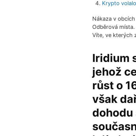
Krypto volalo
Nákaza v obcích 
Odběrová místa. 
Víte, ve kterých 
Iridium 
jehož c
růst o 
však dař
dohodu 
současn