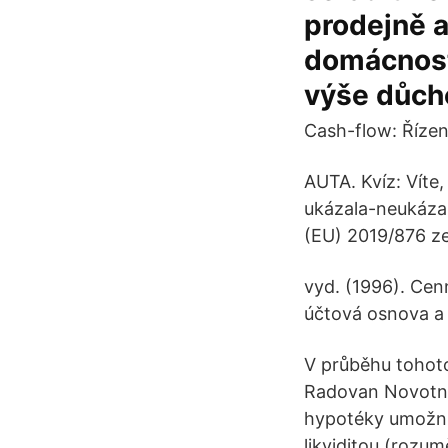
prodejně a
domácnosti
výše důcho
Cash-flow: Řízení
AUTA. Kvíz: Víte
ukázala-neukázal
(EU) 2019/876 ze
vyd. (1996). Cenn
účtová osnova a 
V průběhu tohoto
Radovan Novotný 
hypotéky umožnit
likviditou (rozu