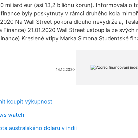
0 miliard eur (asi 13,2 biliónu korun). Informovala o
e finance byly poskytnuty v rámci druhého kola mim
2020 Na Wall Street pokora dlouho nevydržela, Tesla
ia Finance) 21.01.2020 Wall Street ustoupila ze svých
 Finance) Kreslené vtipy Marka Simona Studentské fin
14.12.2020
mit koupit výkupnost
ows watch
ta australského dolaru v indii