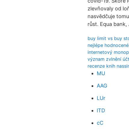
covid-19. Skóre 
zlevňovaly od loň
nasvědčuje tomu,
růst. Equa bank,
buy limit vs buy st
nejlépe hodnocené
internetový monop
význam zvlnění úč
recenze knih nassi
MU
AAG
LUr
lTD
cC